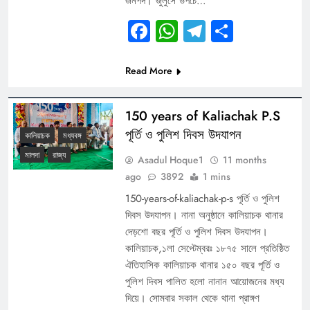
জনপদ। জুলুসে উপচে…
Facebook
WhatsApp
Telegram
Share
Read More
150 years of Kaliachak P.S
পূর্তি ও পুলিশ দিবস উদযাপন
কালিয়াচক
মধ্যবঙ্গ
মালদা
রাজ্য
Asadul Hoque1
11 months
ago
3892
1 mins
150-years-of-kaliachak-p-s পূর্তি ও পুলিশ
দিবস উদযাপন। নানা অনুষ্ঠানে কালিয়াচক থানার
দেড়শো বছর পূর্তি ও পুলিশ দিবস উদযাপন।
কালিয়াচক,১লা সেপ্টেম্বরঃ ১৮৭৫ সালে প্রতিষ্ঠিত
ঐতিহাসিক কালিয়াচক থানার ১৫০ বছর পূর্তি ও
পুলিশ দিবস পালিত হলো নানান আয়োজনের মধ্য
দিয়ে। সোমবার সকাল থেকে থানা প্রাঙ্গণ