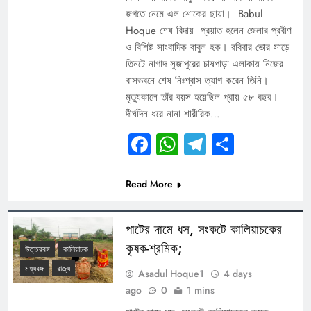
জগতে নেমে এল শোকের ছায়া। Babul
Hoque শেষ বিদায় প্রয়াত হলেন জেলার প্রবীণ
ও বিশিষ্ট সাংবাদিক বাবুল হক। রবিবার ভোর সাড়ে
তিনটে নাগাদ সুজাপুরের চাষপাড়া এলাকায় নিজের
বাসভবনে শেষ নিঃশ্বাস ত্যাগ করেন তিনি।
মৃত্যুকালে তাঁর বয়স হয়েছিল প্রায় ৫৮ বছর।
দীর্ঘদিন ধরে নানা শারীরিক…
Facebook
WhatsApp
Telegram
Share
Read More
পাটের দামে ধস, সংকটে কালিয়াচকের
কৃষক-শ্রমিক;
উত্তরবঙ্গ
কালিয়াচক
মধ্যবঙ্গ
রাজ্য
Asadul Hoque1
4 days
ago
0
1 mins