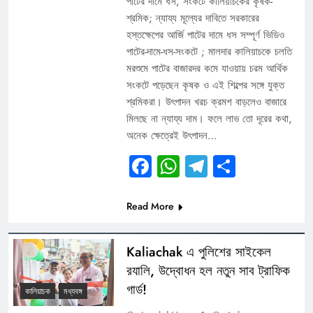
পাটের দামে ধস, সংকটে কালিয়াচকের কৃষক-
শ্রমিক; ন্যায্য মূল্যের দাবিতে সরকারের
হস্তক্ষেপের আর্জি পাটের দামে ধস সম্পূর্ণ ভিডিও
পাটের-দামে-ধস-সংকটে ; মালদার কালিয়াচকে চলতি
মরশুমে পাটের বাজারদর কমে যাওয়ায় চরম আর্থিক
সংকটে পড়েছেন কৃষক ও এই শিল্পের সঙ্গে যুক্ত
শ্রমিকরা। উৎপাদন খরচ ক্রমশ বাড়লেও বাজারে
মিলছে না ন্যায্য দাম। ফলে লাভ তো দূরের কথা,
অনেক ক্ষেত্রেই উৎপাদন…
Facebook
WhatsApp
Telegram
Share
Read More
Kaliachak এ পুলিশের সাইকেল
র‍যালি, উদ্বোধন হল নতুন সাব ট্রাফিক
গার্ড!
কালিয়াচক
মধ্যবঙ্গ