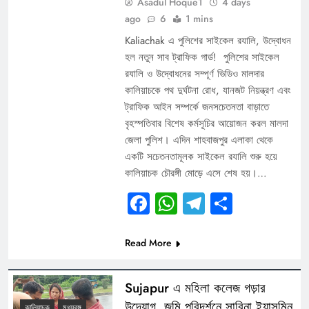
Asadul Hoque1
4 days
ago
6
1 mins
Kaliachak এ পুলিশের সাইকেল র‍যালি, উদ্বোধন
হল নতুন সাব ট্রাফিক গার্ড! পুলিশের সাইকেল
র‍যালি ও উদ্বোধনের সম্পূর্ণ ভিডিও মালদার
কালিয়াচকে পথ দুর্ঘটনা রোধ, যানজট নিয়ন্ত্রণ এবং
ট্রাফিক আইন সম্পর্কে জনসচেতনতা বাড়াতে
বৃহস্পতিবার বিশেষ কর্মসূচির আয়োজন করল মালদা
জেলা পুলিশ। এদিন শাহবাজপুর এলাকা থেকে
একটি সচেতনতামূলক সাইকেল র‍যালি শুরু হয়ে
কালিয়াচক চৌরঙ্গী মোড়ে এসে শেষ হয়।…
Facebook
WhatsApp
Telegram
Share
Read More
Sujapur এ মহিলা কলেজ গড়ার
উদ্যোগ, জমি পরিদর্শনে সাবিনা ইয়াসমিন
কালিয়াচক
মধ্যবঙ্গ