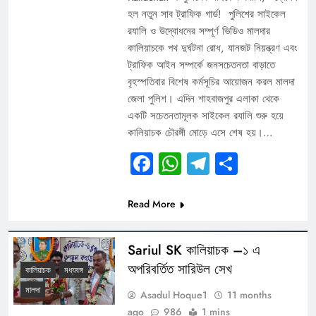
হল নতুন সাব ট্রাফিক গার্ড! পুলিশের সাইকেল
র‍যালি ও উদ্বোধনের সম্পূর্ণ ভিডিও মালদার
কালিয়াচকে পথ দুর্ঘটনা রোধ, যানজট নিয়ন্ত্রণ এবং
ট্রাফিক আইন সম্পর্কে জনসচেতনতা বাড়াতে
বৃহস্পতিবার বিশেষ কর্মসূচির আয়োজন করল মালদা
জেলা পুলিশ। এদিন শাহবাজপুর এলাকা থেকে
একটি সচেতনতামূলক সাইকেল র‍যালি শুরু হয়ে
কালিয়াচক চৌরঙ্গী মোড়ে এসে শেষ হয়।…
Facebook
WhatsApp
Telegram
Share
Read More
Sariul SK কালিয়াচক –১ এ
অপরিবর্তিত সারিউল সেখ
কালিয়াচক
মধ্যবঙ্গ
মালদা
Asadul Hoque1
11 months
ago
986
1 mins