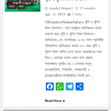
মালদা
রাজ্য
Asadul Hoque1
11 months
ago
3813
1 mins
150-years-of-kaliachak-p-s পূর্তি ও পুলিশ
দিবস উদযাপন। নানা অনুষ্ঠানে কালিয়াচক থানার
দেড়শো বছর পূর্তি ও পুলিশ দিবস উদযাপন।
কালিয়াচক,১লা সেপ্টেম্বরঃ ১৮৭৫ সালে প্রতিষ্ঠিত
ঐতিহাসিক কালিয়াচক থানার ১৫০ বছর পূর্তি ও
পুলিশ দিবস পালিত হলো নানান আয়োজনের মধ্য
দিয়ে। সোমবার সকাল থেকে থানা প্রাঙ্গণ
সাজসজ্জায় মুখরিত হয়। এলাকার মানুষ,
জনপ্রতিনিধি, শিক্ষাবিদ, সমাজসেবী ও
ছাত্রছাত্রীদের উপস্থিতিতে দিনটি রূপ…
Facebook
WhatsApp
Telegram
Share
Read More
DIGITAL BENGAL TV