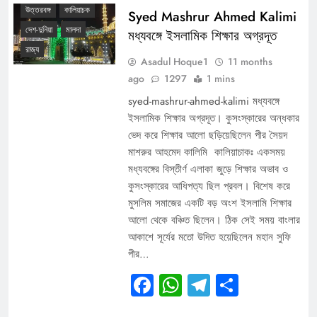
উত্তরবঙ্গ
কালিয়াচক
Syed Mashrur Ahmed Kalimi
দেশ-দুনিয়া
মালদা
মধ্যবঙ্গে ইসলামিক শিক্ষার অগ্রদূত
রাজ্য
Asadul Hoque1
11 months
ago
1297
1 mins
syed-mashrur-ahmed-kalimi মধ্যবঙ্গে
ইসলামিক শিক্ষার অগ্রদূত। কুসংস্কারের অন্ধকার
ভেদ করে শিক্ষার আলো ছড়িয়েছিলেন পীর সৈয়দ
মাশরুর আহমেদ কালিমি কালিয়াচাকঃ একসময়
মধ্যবঙ্গের বিস্তীর্ণ এলাকা জুড়ে শিক্ষার অভাব ও
কুসংস্কারের আধিপত্য ছিল প্রবল। বিশেষ করে
মুসলিম সমাজের একটি বড় অংশ ইসলামি শিক্ষার
আলো থেকে বঞ্চিত ছিলেন। ঠিক সেই সময় বাংলার
আকাশে সূর্যের মতো উদিত হয়েছিলেন মহান সুফি
পীর…
Facebook
WhatsApp
Telegram
Share