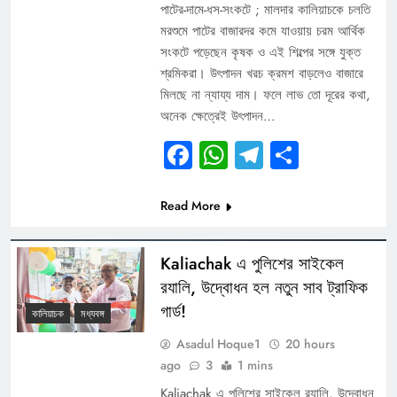
পাটের-দামে-ধস-সংকটে ; মালদার কালিয়াচকে চলতি
মরশুমে পাটের বাজারদর কমে যাওয়ায় চরম আর্থিক
সংকটে পড়েছেন কৃষক ও এই শিল্পের সঙ্গে যুক্ত
শ্রমিকরা। উৎপাদন খরচ ক্রমশ বাড়লেও বাজারে
মিলছে না ন্যায্য দাম। ফলে লাভ তো দূরের কথা,
অনেক ক্ষেত্রেই উৎপাদন…
Facebook
WhatsApp
Telegram
Share
Read More
Kaliachak এ পুলিশের সাইকেল
র‍যালি, উদ্বোধন হল নতুন সাব ট্রাফিক
গার্ড!
কালিয়াচক
মধ্যবঙ্গ
Asadul Hoque1
20 hours
ago
3
1 mins
Kaliachak এ পুলিশের সাইকেল র‍যালি, উদ্বোধন