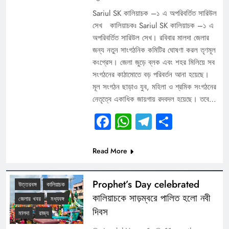
Sariul SK কালিয়াচক –১ এ অপরিবর্তিত সারিউল
সেখ কালিয়াচকঃ Sariul SK কালিয়াচক –১ এ
অপরিবর্তিত সারিউল সেখ। রবিবার মালদা জেলার
জন্য নতুন সাংগঠনিক কমিটির ঘোষণা করল তৃণমূল
কংগ্রেস। জেলা জুড়ে ব্লক এবং শহর মিলিয়ে সব
সংগঠনের কাঠামোতে বড় পরিবর্তন আনা হয়েছে।
মূল সংগঠন ছাড়াও যুব, মহিলা ও শ্রমিক সংগঠনের
নেতৃত্বে একাধিক জায়গায় রদবদল হয়েছে। তবে…
Facebook
WhatsApp
Telegram
Share
Read More
Prophet’s Day celebrated
উত্তরবঙ্গ
কালিয়াচক
কালিয়াচকে সাড়ম্বরে পালিত হলো নবী
জেলার খবর
মধ্যবঙ্গ
দিবস
মালদা
রাজ্য