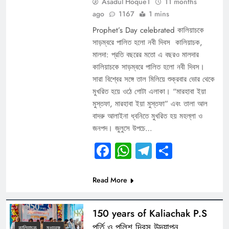
Asadul Hoque1
11 months
ago
1167
1 mins
Prophet’s Day celebrated কালিয়াচকে
সাড়ম্বরে পালিত হলো নবী দিবস কালিয়াচক,
মালদা: প্রতি বছরের মতো এ বছরও মালদার
কালিয়াচকে সাড়ম্বরে পালিত হলো নবী দিবস।
সারা বিশ্বের সঙ্গে তাল মিলিয়ে শুক্রবার ভোর থেকে
মুখরিত হয়ে ওঠে গোটা এলাকা। “মারহাবা ইয়া
মুস্তফা, মারহাবা ইয়া মুস্তফা” এবং তালা আল
বাদরু আলাইনা ধ্বনিতে মুখরিত হয় মহল্লা ও
জনপদ। জুলুসে উপচে…
Facebook
WhatsApp
Telegram
Share
Read More
150 years of Kaliachak P.S
পূর্তি ও পুলিশ দিবস উদযাপন
কালিয়াচক
মধ্যবঙ্গ