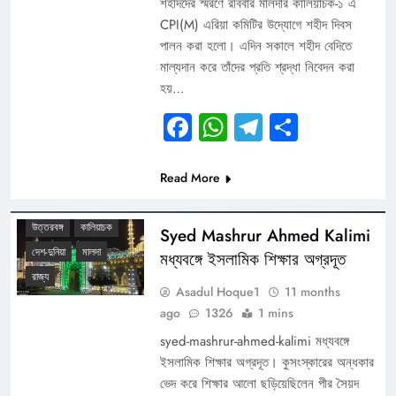
শহীদদের স্মরণে রবিবার মালদার কালিয়াচক-১ এ
CPI(M) এরিয়া কমিটির উদ্যোগে শহীদ দিবস
পালন করা হলো। এদিন সকালে শহীদ বেদিতে
মাল্যদান করে তাঁদের প্রতি শ্রদ্ধা নিবেদন করা
হয়…
Facebook
WhatsApp
Telegram
Share
Read More
DIGITAL BENGAL TV
উত্তরবঙ্গ
কালিয়াচক
Syed Mashrur Ahmed Kalimi
দেশ-দুনিয়া
মালদা
মধ্যবঙ্গে ইসলামিক শিক্ষার অগ্রদূত
রাজ্য
Asadul Hoque1
11 months
ago
1326
1 mins
syed-mashrur-ahmed-kalimi মধ্যবঙ্গে
ইসলামিক শিক্ষার অগ্রদূত। কুসংস্কারের অন্ধকার
ভেদ করে শিক্ষার আলো ছড়িয়েছিলেন পীর সৈয়দ