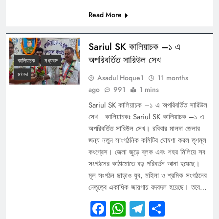
Read More
Sariul SK কালিয়াচক –১ এ
অপরিবর্তিত সারিউল সেখ
কালিয়াচক
মধ্যবঙ্গ
মালদা
Asadul Hoque1
11 months
ago
991
1 mins
Sariul SK কালিয়াচক –১ এ অপরিবর্তিত সারিউল
সেখ কালিয়াচকঃ Sariul SK কালিয়াচক –১ এ
অপরিবর্তিত সারিউল সেখ। রবিবার মালদা জেলার
জন্য নতুন সাংগঠনিক কমিটির ঘোষণা করল তৃণমূল
কংগ্রেস। জেলা জুড়ে ব্লক এবং শহর মিলিয়ে সব
সংগঠনের কাঠামোতে বড় পরিবর্তন আনা হয়েছে।
মূল সংগঠন ছাড়াও যুব, মহিলা ও শ্রমিক সংগঠনের
নেতৃত্বে একাধিক জায়গায় রদবদল হয়েছে। তবে…
Facebook
WhatsApp
Telegram
Share