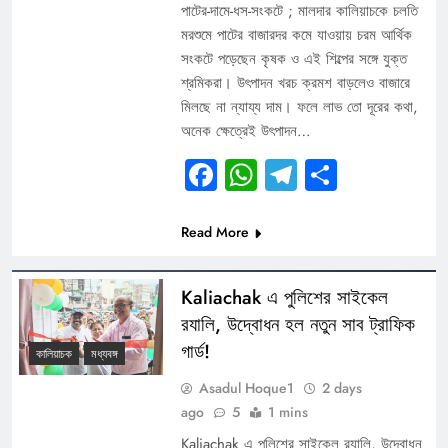
পাটের-দামে-ধস-সংকটে ; মালদার কালিয়াচকে চলতি
মরশুমে পাটের বাজারদর কমে যাওয়ায় চরম আর্থিক
সংকটে পড়েছেন কৃষক ও এই শিল্পের সঙ্গে যুক্ত
শ্রমিকরা। উৎপাদন খরচ ক্রমশ বাড়লেও বাজারে
মিলছে না ন্যায্য দাম। ফলে লাভ তো দূরের কথা,
অনেক ক্ষেত্রেই উৎপাদন…
Facebook
WhatsApp
Telegram
Share
Read More
Kaliachak এ পুলিশের সাইকেল
র‍যালি, উদ্বোধন হল নতুন সাব ট্রাফিক
গার্ড!
কালিয়াচক
মধ্যবঙ্গ
Asadul Hoque1
2 days
ago
5
1 mins
Kaliachak এ পুলিশের সাইকেল র‍যালি, উদ্বোধন