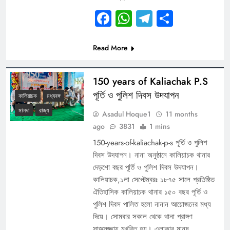
Facebook
WhatsApp
Telegram
Share
Read More
150 years of Kaliachak P.S
পূর্তি ও পুলিশ দিবস উদযাপন
কালিয়াচক
মধ্যবঙ্গ
মালদা
রাজ্য
Asadul Hoque1
11 months
ago
3831
1 mins
150-years-of-kaliachak-p-s পূর্তি ও পুলিশ
দিবস উদযাপন। নানা অনুষ্ঠানে কালিয়াচক থানার
দেড়শো বছর পূর্তি ও পুলিশ দিবস উদযাপন।
কালিয়াচক,১লা সেপ্টেম্বরঃ ১৮৭৫ সালে প্রতিষ্ঠিত
ঐতিহাসিক কালিয়াচক থানার ১৫০ বছর পূর্তি ও
পুলিশ দিবস পালিত হলো নানান আয়োজনের মধ্য
দিয়ে। সোমবার সকাল থেকে থানা প্রাঙ্গণ
সাজসজ্জায় মুখরিত হয়। এলাকার মানুষ,