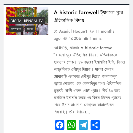
A historic farewell ট্যাবলো ঘুরে
ঐতিহাসিক বিদায়
DIGITAL BENGAL TV
উত্তরবঙ্গ
মালদা
Asadul Hoque1
11 months
ago
16206
1 mins
মোথাবাড়ি, মালদাঃ A historic farewell
ট্যাবলো ঘুরে ঐতিহাসিক বিদায়, অভিভাবককে
হারানোর শোক। ৪৯ বছরের ইমামতির ইতি, বিদায়ে
অশ্রুসিক্ত দেবীপুর দিয়ারা। মালদা জেলার
মোথাবাড়ি এলাকার দেবীপুর দিয়ারা বাবলাবান্না
গ্রামে সোমবার এক বেদনাবিধুর অথচ ঐতিহাসিক
মুহূর্তের সাক্ষী থাকল গোটা গ্রাম। দীর্ঘ ৪৯ বছর
মসজিদে ইমামতি করার পর বিদায় নিলেন গ্রামের
প্রিয় ইমাম মাওলানা মোহাম্মদ কামালউদ্দিন
মিসবাহি। তাঁর বিদায়ের…
Facebook
WhatsApp
Telegram
Share