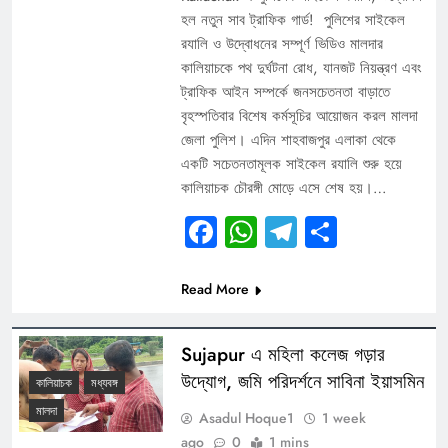
হল নতুন সাব ট্রাফিক গার্ড! পুলিশের সাইকেল
র‍যালি ও উদ্বোধনের সম্পূর্ণ ভিডিও মালদার
কালিয়াচকে পথ দুর্ঘটনা রোধ, যানজট নিয়ন্ত্রণ এবং
ট্রাফিক আইন সম্পর্কে জনসচেতনতা বাড়াতে
বৃহস্পতিবার বিশেষ কর্মসূচির আয়োজন করল মালদা
জেলা পুলিশ। এদিন শাহবাজপুর এলাকা থেকে
একটি সচেতনতামূলক সাইকেল র‍যালি শুরু হয়ে
কালিয়াচক চৌরঙ্গী মোড়ে এসে শেষ হয়।…
Facebook
WhatsApp
Telegram
Share
Read More
Sujapur এ মহিলা কলেজ গড়ার
উদ্যোগ, জমি পরিদর্শনে সাবিনা ইয়াসমিন
কালিয়াচক
মধ্যবঙ্গ
মালদা
Asadul Hoque1
1 week
ago
0
1 mins