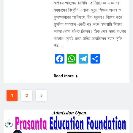
মাশরুর আহমেদ কালিমি কালিয়াচাকঃ একসময়
মধ্যবঙ্গের বিস্তীর্ণ এলাকা জুড়ে শিক্ষার অভাব ও
কুসংস্কারের আধিপত্য ছিল প্রবল। বিশেষ করে
মুসলিম সমাজের একটি বড় অংশ ইসলামি শিক্ষার
আলো থেকে বঞ্চিত ছিলেন। ঠিক সেই সময় বাংলার
আকাশে সূর্যের মতো উদিত হয়েছিলেন মহান সুফি
পীর…
Facebook
WhatsApp
Telegram
Share
Read More
1
2