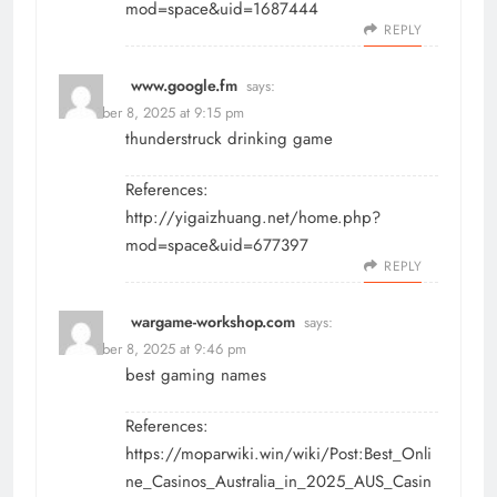
mod=space&uid=1687444
REPLY
www.google.fm
says:
December 8, 2025 at 9:15 pm
thunderstruck drinking game
References:
http://yigaizhuang.net/home.php?
mod=space&uid=677397
REPLY
wargame-workshop.com
says:
December 8, 2025 at 9:46 pm
best gaming names
References:
https://moparwiki.win/wiki/Post:Best_Onli
ne_Casinos_Australia_in_2025_AUS_Casin