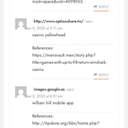
mod=space&uid=4098965
REPLY
http://www.optionshare.tw/
says:
December 8, 2025 at 8:11 pm
casino yellowhead
References:
https://mensvault.men/story.php?
title=games-with-up-to-98-return-winshark-
casino
REPLY
images.google.as
says:
December 8, 2025 at 8:51 pm
william hill mobile app
References:
http://tipslove.org/bbs/home.php?