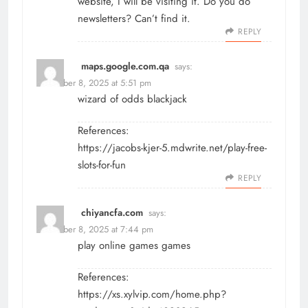
website, I will be visiting it. Do you do
newsletters? Can’t find it.
REPLY
maps.google.com.qa
says:
December 8, 2025 at 5:51 pm
wizard of odds blackjack
References:
https://jacobs-kjer-5.mdwrite.net/play-free-
slots-for-fun
REPLY
chiyancfa.com
says:
December 8, 2025 at 7:44 pm
play online games games
References:
https://xs.xylvip.com/home.php?