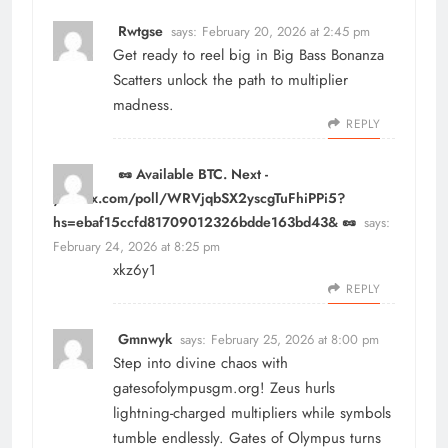
Rwtgse
says:
February 20, 2026 at 2:45 pm
Get ready to reel big in
Big Bass Bonanza
Scatters unlock the path to multiplier
madness.
REPLY
🥜 Available BTC. Next -
yandex.com/poll/WRVjqbSX2yscgTuFhiPPi5?
hs=ebaf15ccfd81709012326bdde163bd43& 🥜
says:
February 24, 2026 at 8:25 pm
xkz6y1
REPLY
Gmnwyk
says:
February 25, 2026 at 8:00 pm
Step into divine chaos with
gatesofolympusgm.org
! Zeus hurls
lightning-charged multipliers while symbols
tumble endlessly. Gates of Olympus turns