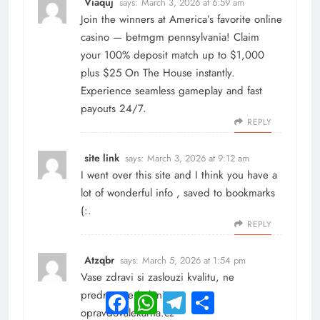
Viaquj
says:
March 3, 2026 at 6:59 am
Join the winners at America’s favorite online
casino —
betmgm pennsylvania
! Claim
your 100% deposit match up to $1,000
plus $25 On The House instantly.
Experience seamless gameplay and fast
payouts 24/7.
REPLY
site link
says:
March 3, 2026 at 9:12 am
I went over this site and I think you have a
lot of wonderful info , saved to bookmarks
(:.
REPLY
Atzqbr
says:
March 5, 2026 at 1:54 pm
Vase zdravi si zaslouzi kvalitu, ne
predrazene baleni
Facebook
WhatsApp
Telegram
Share
opravdovalekarna.cz