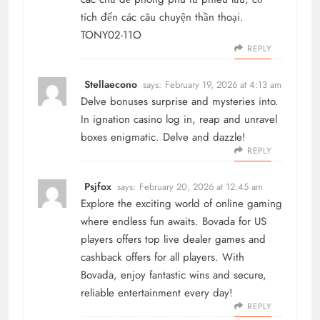
tích đến các câu chuyện thần thoại.
TONY02-11O
REPLY
Stellaecono
says:
February 19, 2026 at 4:13 am
Delve bonuses surprise and mysteries into.
In
ignation casino log in
, reap and unravel
boxes enigmatic. Delve and dazzle!
REPLY
Psjfox
says:
February 20, 2026 at 12:45 am
Explore the exciting world of online gaming
where endless fun awaits.
Bovada for US
players
offers top live dealer games and
cashback offers for all players. With
Bovada, enjoy fantastic wins and secure,
reliable entertainment every day!
REPLY