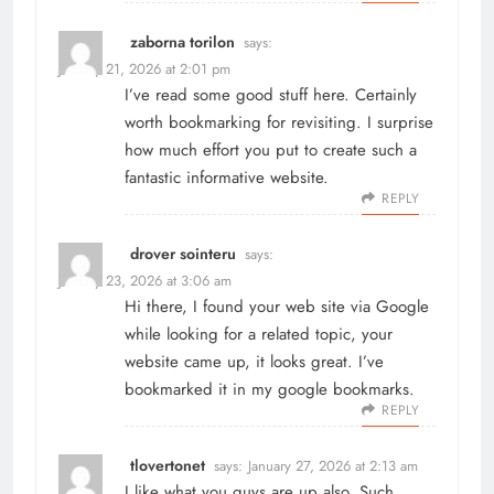
zaborna torilon
says:
January 21, 2026 at 2:01 pm
I’ve read some good stuff here. Certainly
worth bookmarking for revisiting. I surprise
how much effort you put to create such a
fantastic informative website.
REPLY
drover sointeru
says:
January 23, 2026 at 3:06 am
Hi there, I found your web site via Google
while looking for a related topic, your
website came up, it looks great. I’ve
bookmarked it in my google bookmarks.
REPLY
tlovertonet
says:
January 27, 2026 at 2:13 am
I like what you guys are up also. Such