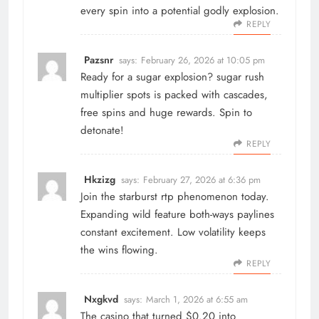
every spin into a potential godly explosion.
REPLY
Pazsnr
says:
February 26, 2026 at 10:05 pm
Ready for a sugar explosion?
sugar rush
multiplier spots
is packed with cascades,
free spins and huge rewards. Spin to
detonate!
REPLY
Hkzizg
says:
February 27, 2026 at 6:36 pm
Join the
starburst rtp
phenomenon today.
Expanding wild feature both-ways paylines
constant excitement. Low volatility keeps
the wins flowing.
REPLY
Nxgkvd
says:
March 1, 2026 at 6:55 am
The casino that turned $0.20 into