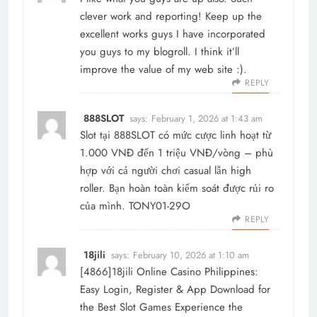
clever work and reporting! Keep up the
excellent works guys I have incorporated
you guys to my blogroll. I think it’ll
improve the value of my web site :).
REPLY
888SLOT
says:
February 1, 2026 at 1:43 am
Slot tại
888SLOT
có mức cược linh hoạt từ
1.000 VNĐ đến 1 triệu VNĐ/vòng – phù
hợp với cả người chơi casual lẫn high
roller. Bạn hoàn toàn kiểm soát được rủi ro
của mình. TONY01-29O
REPLY
18jili
says:
February 10, 2026 at 1:10 am
[4866]18jili Online Casino Philippines:
Easy Login, Register & App Download for
the Best Slot Games Experience the