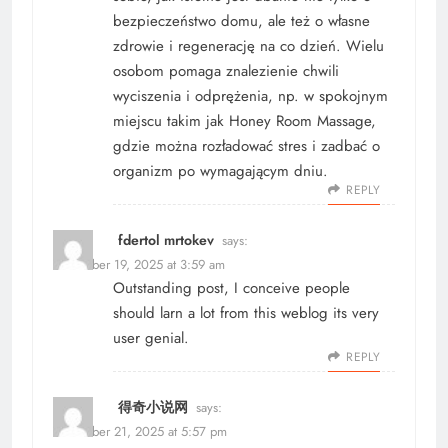
bezpieczeństwo domu, ale też o własne
zdrowie i regenerację na co dzień. Wielu
osobom pomaga znalezienie chwili
wyciszenia i odprężenia, np. w spokojnym
miejscu takim jak Honey Room Massage,
gdzie można rozładować stres i zadbać o
organizm po wymagającym dniu.
REPLY
fdertol mrtokev
says:
December 19, 2025 at 3:59 am
Outstanding post, I conceive people
should larn a lot from this weblog its very
user genial.
REPLY
得奇小说网
says:
December 21, 2025 at 5:57 pm