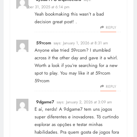
December 31, 2025 at 6:14 pm
Yeah bookmaking this wasn’t a bad
decision great post! .
REPLY
59rcom
says:
January 1, 2026 at 8:31 am
Anyone else tried 59rcom? I stumbled
across it the other day and gave it a whirl.
Worth a look if you’re searching for a new
spot to play. You may like it at 59rcom
59rcom
REPLY
9dgame7
says:
January 2, 2026 at 3:09 am
E aí, nerds! A
9dgame7
tem uns jogos
super diferentes e inovadores. Tô curtindo
explorar as opções e testar minhas
habilidades. Pra quem gosta de jogos fora