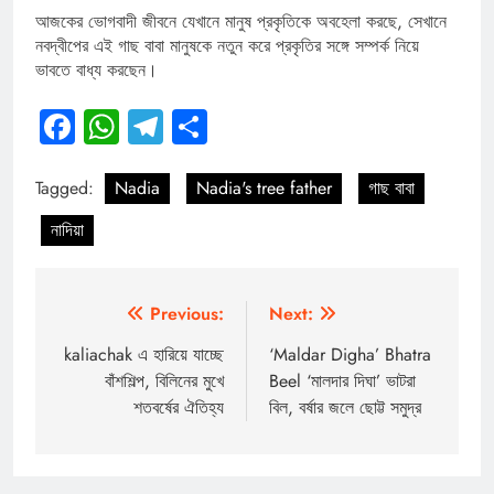
আজকের ভোগবাদী জীবনে যেখানে মানুষ প্রকৃতিকে অবহেলা করছে, সেখানে
নবদ্বীপের এই গাছ বাবা মানুষকে নতুন করে প্রকৃতির সঙ্গে সম্পর্ক নিয়ে
ভাবতে বাধ্য করছেন।
Facebook
WhatsApp
Telegram
Share
Tagged:
Nadia
Nadia's tree father
গাছ বাবা
নাদিয়া
Previous:
Next:
kaliachak এ হারিয়ে যাচ্ছে
‘Maldar Digha’ Bhatra
বাঁশশিল্প, বিলিনের মুখে
Beel ‘মালদার দিঘা’ ভাটরা
শতবর্ষের ঐতিহ্য
বিল, বর্ষার জলে ছোট্ট সমুদ্র