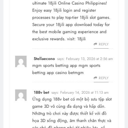
ultimate 18jili Online Casino Philippines!
Enjoy easy 18jili login and register
processes to play top-tier 18jili slot games.
Secure your 18jili app download today for
the best mobile gaming experience and
exclusive rewards. visit:
18jili
REPLY
Stellaecono
says:
February 13, 2026 at 2:56 am
mgm sports betting app
mgm sports
betting app
casino betmgm
REPLY
188v bet
says:
February 14, 2026 at 11:13 am
Ứng dụng
188v bet
có một bộ sưu tập slot
game 3D vô cùng đa dạng và hấp dẫn.
Những trò chơi này được thiết kế với đồ
họa 3D sống động, âm thanh chân thực và
các chủ đề phong phú từ phiêu lưu, cổ