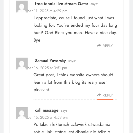
free tennis live stream Qatar
says:
December 11, 2025 at 4:29 pm
I appreciate, cause I found just what I was
looking for. You’ve ended my four day long
hunt! God Bless you man. Have a nice day.
Bye
REPLY
Samual Yavorsky
says:
December 16, 2025 at 3:51 pm
Great post, I think website owners should
learn a lot from this blog its really user
pleasant.
REPLY
call massage
says:
December 16, 2025 at 4:59 pm
Po takich lekturach człowiek uświadamia
sobie, jak istotne jest dbanie nie tylko o