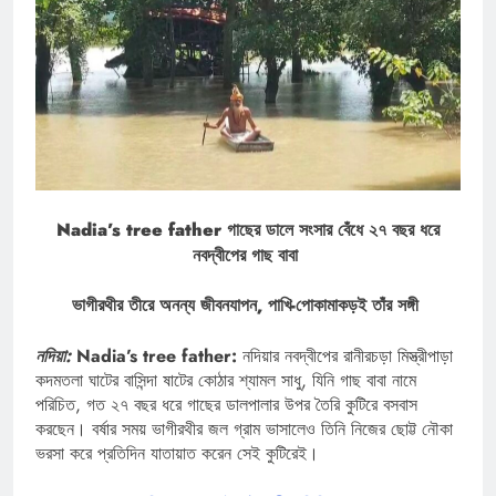
Nadia’s tree father গাছের ডালে সংসার বেঁধে ২৭ বছর ধরে
নবদ্বীপের গাছ বাবা
ভাগীরথীর তীরে অনন্য জীবনযাপন, পাখি-পোকামাকড়ই তাঁর সঙ্গী
নদিয়া:
Nadia’s tree father:
নদিয়ার নবদ্বীপের রানীরচড়া মিস্ত্রীপাড়া
কদমতলা ঘাটের বাসিন্দা ষাটের কোঠার শ্যামল সাধু, যিনি গাছ বাবা নামে
পরিচিত, গত ২৭ বছর ধরে গাছের ডালপালার উপর তৈরি কুটিরে বসবাস
করছেন। বর্ষার সময় ভাগীরথীর জল গ্রাম ভাসালেও তিনি নিজের ছোট্ট নৌকা
ভরসা করে প্রতিদিন যাতায়াত করেন সেই কুটিরেই।