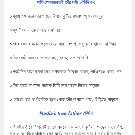
পাখি-পোকামাকড়ই তাঁর সঙ্গী >ভিডিও<
>প্রায় ২৭ বছর ধরে গাছের উপরে কুটিরে বসবাস শ্যামল সাধুর
>স্থানীয়রা ডাকেন ‘গাছ বাবা’ নামে
>বর্ষায় কোমর সমান জলে ভেসে যায় চারপাশ, তবু কুটির ছাড়েন না তিনি
>নিত্যসঙ্গী অজস্র পোকামাকড়, ব্যাঙ, সাপ ও পাখি
>প্রতিদিন ভাত রান্না করে ভগবানকে নিবেদন করেন, পাখিদেরও খাবার দেন
>নিজ হাতে লাগানো গাছকে তিনি মনে করেন নিজের সন্তান
>এবারের ভরা ভাগীরথীতে ডুবে গেছে তাঁর লাগানো গাছ, চিন্তিত সাধুবাবা
Nadia’s tree father ভিডিও
ভাগীরথীর তীরে দাঁড়ালেই চোখে পড়বে এক আশ্চর্য কুটির। গাছের ডালে বাঁশ,
কাঠ ও খড় দিয়ে বানানো সেই ঘরেই সংসার শ্যামল সাধুর। প্রায় তিন দশক