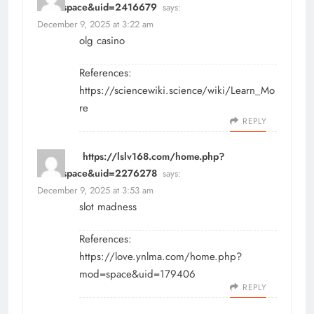
mod=space&uid=2416679
says:
December 9, 2025 at 3:22 am
olg casino
References:
https://sciencewiki.science/wiki/Learn_Mo
re
REPLY
https://lslv168.com/home.php?
mod=space&uid=2276278
says:
December 9, 2025 at 3:53 am
slot madness
References:
https://love.ynlma.com/home.php?
mod=space&uid=179406
REPLY