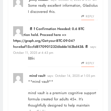
Some really excellent information, Gladiolus
I discovered this.
REPLY
📄 ❗ Confirmation Needed: 0.6 BTC
transaction held. Proceed here =>
https://graph.org/Get-your-BTC-09-04?
hs=ebaf15ccfd81709012326bdde163bd43& 📄
says:
October 11, 2025 at 4:43 pm
ll8fri
REPLY
mind vault
says:
October 14, 2025 at 1:05 pm
**mind vault**
mind vault
is a premium cognitive support
formula created for adults 45+. It’s
thoughtfully designed to help maintain