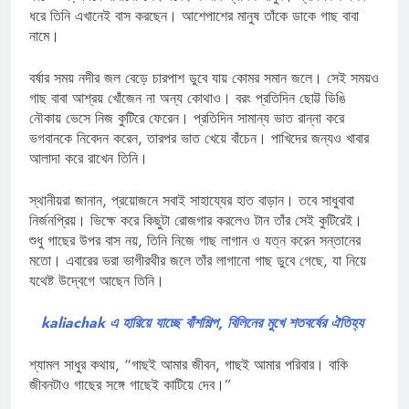
ধরে তিনি এখানেই বাস করছেন। আশেপাশের মানুষ তাঁকে ডাকে গাছ বাবা
নামে।
বর্ষার সময় নদীর জল বেড়ে চারপাশ ডুবে যায় কোমর সমান জলে। সেই সময়ও
গাছ বাবা আশ্রয় খোঁজেন না অন্য কোথাও। বরং প্রতিদিন ছোট্ট ডিঙি
নৌকায় ভেসে নিজ কুটিরে ফেরেন। প্রতিদিন সামান্য ভাত রান্না করে
ভগবানকে নিবেদন করেন, তারপর ভাত খেয়ে বাঁচেন। পাখিদের জন্যও খাবার
আলাদা করে রাখেন তিনি।
স্থানীয়রা জানান, প্রয়োজনে সবাই সাহায্যের হাত বাড়ান। তবে সাধুবাবা
নির্জনপ্রিয়। ভিক্ষে করে কিছুটা রোজগার করলেও টান তাঁর সেই কুটিরেই।
শুধু গাছের উপর বাস নয়, তিনি নিজে গাছ লাগান ও যত্ন করেন সন্তানের
মতো। এবারের ভরা ভাগীরথীর জলে তাঁর লাগানো গাছ ডুবে গেছে, যা নিয়ে
যথেষ্ট উদ্বেগে আছেন তিনি।
kaliachak এ হারিয়ে যাচ্ছে বাঁশশিল্প, বিলিনের মুখে শতবর্ষের ঐতিহ্য
শ্যামল সাধুর কথায়, “গাছই আমার জীবন, গাছই আমার পরিবার। বাকি
জীবনটাও গাছের সঙ্গে গাছেই কাটিয়ে দেব।”