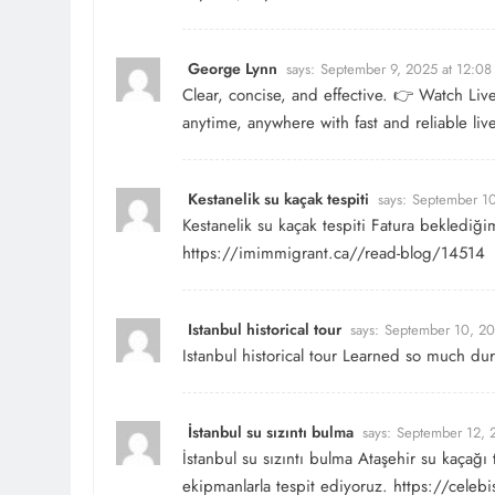
George Lynn
says:
September 9, 2025 at 12:08
Clear, concise, and effective. 👉 Watch
Liv
anytime, anywhere with fast and reliable liv
Kestanelik su kaçak tespiti
says:
September 10
Kestanelik su kaçak tespiti Fatura beklediğ
https://imimmigrant.ca//read-blog/14514
Istanbul historical tour
says:
September 10, 20
Istanbul historical tour Learned so much duri
İstanbul su sızıntı bulma
says:
September 12, 
İstanbul su sızıntı bulma Ataşehir su kaçağı 
ekipmanlarla tespit ediyoruz.
https://celeb