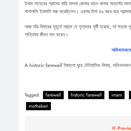
ইমাম সাহেবের গ্রামের বাড়ি মালদা জেলার চাচল থানার অন্তর্গত মালতী
পাশাপাশি ইমামতি শুরু করেছিলেন। এরপর টানা ৪৯ বছর ধরে গ্রামবাসী
আজ তাঁর বিদায়ের মুহূর্তে গ্রামে যে শূন্যতার সৃষ্টি হয়েছে, তা সহজ
শান্তিময় জীবন দান করেন।
অভিভাবককে
A historic farewell ট্যাবলো ঘুরে ঐতিহাসিক বিদায়, অভিভাবক
Tagged:
farewell
historic farewell
imam
mothabari
Previo