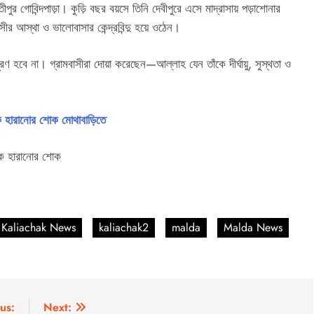
পুর গোবিন্দপাড়া। কুড়ি বছর বয়সে তিনি দেবীপুরে এসে মাদ্রাসায় পড়াশোনার
র আস্থা ও ভালোবাসার কেন্দ্রবিন্দু হয়ে ওঠেন।
ে পূরণ হবে না। গ্রামবাসীরা দোয়া করেছেন—আল্লাহ যেন তাঁকে দীর্ঘায়ু, সুস্থতা ও
 হারানোর শোক মোথাবাড়িতে
কে হারানোর শোক
Kaliachak News
kaliachak2
malda
Malda News
us:
Next: