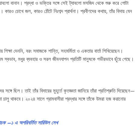
যাবলো বানান। শ্রদ্ধা ও ভক্তির সঙ্গে সেই ট্যাবলো মসজিদ থেকে শুরু করে গোটা
ে। কারও চোখে জল, কারও ঠোঁটে নিঃশব্দ প্রার্থনা। প্রবীণদের কথায়, তাঁর বিদায় যেন
মীয় শিক্ষা দেননি, বরং সমাজকে শান্তি, সহমর্মিতা ও একতার বার্তা শিখিয়েছেন।
ম স্বভাব, মধুর ব্যবহার ও সরল জীবনযাপন প্রতিটি মানুষকে গভীরভাবে ছুঁয়ে গেছে।
দের সঙ্গে ছিল। তাই তাঁর বিদায়ের মুহূর্তে কৃতজ্ঞতা জানিয়ে তাঁরা প্রতিশ্রুতি দিয়েছেন—
া চালু থাকবে। ২০২৪ সালে গ্রামবাসীরা শ্রদ্ধার সঙ্গে তাঁকে উমরা হজ করানোর
চক –১ এ অপরিবর্তিত সারিউল সেখ