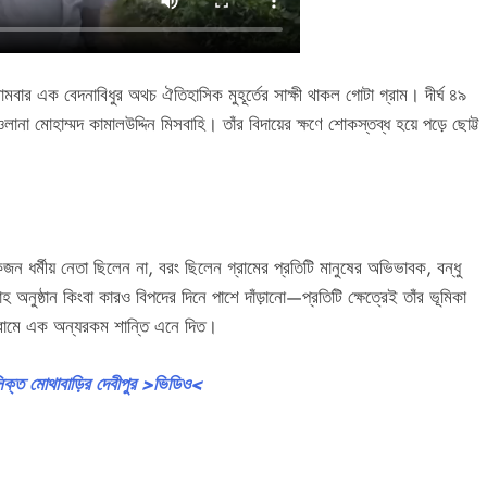
সোমবার এক বেদনাবিধুর অথচ ঐতিহাসিক মুহূর্তের সাক্ষী থাকল গোটা গ্রাম। দীর্ঘ ৪৯
না মোহাম্মদ কামালউদ্দিন মিসবাহি। তাঁর বিদায়ের ক্ষণে শোকস্তব্ধ হয়ে পড়ে ছোট্ট
জন ধর্মীয় নেতা ছিলেন না, বরং ছিলেন গ্রামের প্রতিটি মানুষের অভিভাবক, বন্ধু
 অনুষ্ঠান কিংবা কারও বিপদের দিনে পাশে দাঁড়ানো—প্রতিটি ক্ষেত্রেই তাঁর ভূমিকা
গ্রামে এক অন্যরকম শান্তি এনে দিত।
ুসিক্ত মোথাবাড়ির দেবীপুর >ভিডিও<