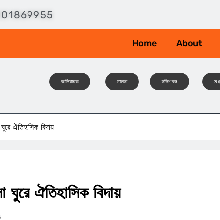
001869955
Home
About
কালিয়াচক
মালদা
দক্ষিণবঙ্গ
মধ্
ুরে ঐতিহাসিক বিদায়
ঘুরে ঐতিহাসিক বিদায়
s