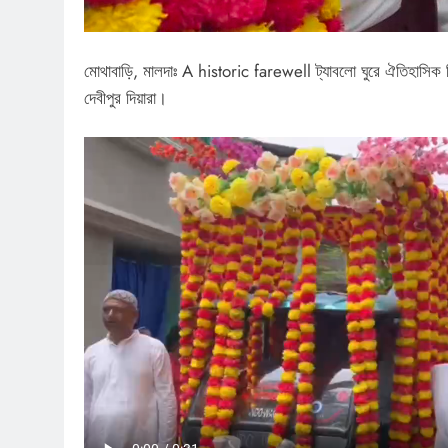
মোথাবাড়ি, মালদাঃ A historic farewell ট্যাবলো ঘুরে ঐতিহাসিক
দেবীপুর দিয়ারা।