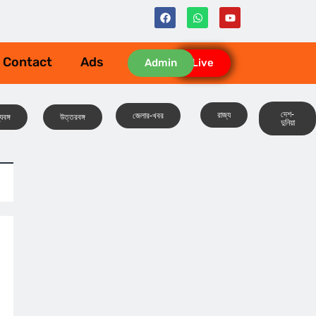
Contact
Ads
Admin
Live
দেশ-
রাজ্য
জেলার-খবর
যবঙ্গ
উত্তরবঙ্গ
দুনিয়া