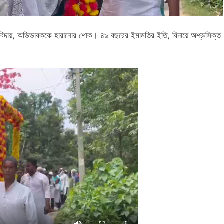
 বিদায়, অভিভাবককে হারানোর শোক। ৪৯ বছরের ইমামতির ইতি, বিদায়ে অশ্রুসিক্ত