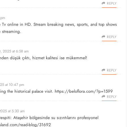
REPLY
 pm
e Tv
online in HD. Stream breaking news, sports, and top shows
e streaming.
REPLY
, 2025 at 6:58 am
imden düşük çıktı, hizmet kalitesi ise mükemmel!
REPLY
25 at 10:47 pm
ng the historical palace visit.
https://beloflora.com/?p=1599
REPLY
2025 at 5:30 am
tespiti: Ataşehir bölgesinde su sızıntılarını profesyonel
island.com/read-blog/31692