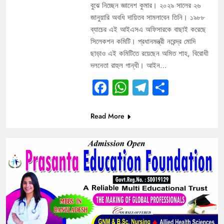
বুঝে নিচ্ছেন জ্ঞানেশ কুমার। ২০২৯ সালের ২৬
জানুয়ারি অবধি দায়িতব সামলাবেন তিনি। ১৯৮৮
ব্যাচের এই আইএসএ অফিসারকে বাছাই করেছে
সিলেকশন কমিটি। প্রধানমন্ত্রী নরেন্দ্র মোদি
ছাড়াও এই কমিটিতে রয়েছেন অমিত শাহ, বিরোধী
দলনেতা রাহুল গান্ধী। আইন…
Facebook
WhatsApp
Telegram
Share
Read More