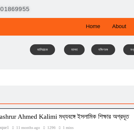
001869955
Home
About
কালিয়াচক
মালদা
দক্ষিণবঙ্গ
মধ্
hrur Ahmed Kalimi মধ্যবঙ্গে ইসলামিক শিক্ষার অগ্রদূত
oque1
11 months ago
1296
1 mins