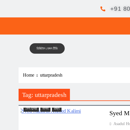
+91 8
ডিজিটাল বেঙ্গল টিভি
Home
uttarpradesh
Tag:
uttarpradesh
DIGITAL BENGAL TV
উত্তরবঙ্গ
কালিয়াচক
দেশ-দুনিয়া
মালদা
রাজ্য
Syed Mas
Asadul H