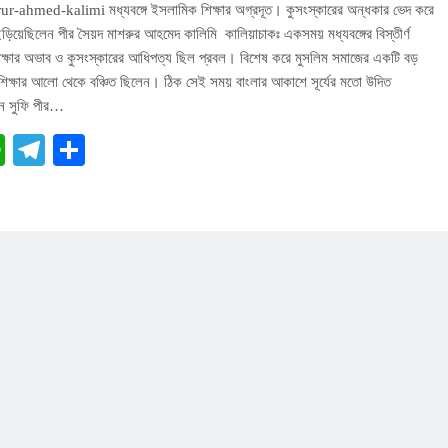
-ahmed-kalimi মধ্যবঙ্গে ইসলামিক শিক্ষার অগ্রদূত। কুসংস্কারের অন্ধকার ভেদ করে
ড়িয়েছিলেন পীর সৈয়দ মাশরুর আহমেদ কালিমি কালিয়াচাকঃ একসময় মধ্যবঙ্গের বিস্তীর্ণ
িক্ষার অভাব ও কুসংস্কারের আধিপত্য ছিল প্রবল। বিশেষ করে মুসলিম সমাজের একটি বড়
িক্ষার আলো থেকে বঞ্চিত ছিলেন। ঠিক সেই সময় বাংলার আকাশে সূর্যের মতো উদিত
ন সুফি পীর…
cebook
WhatsApp
Telegram
Share