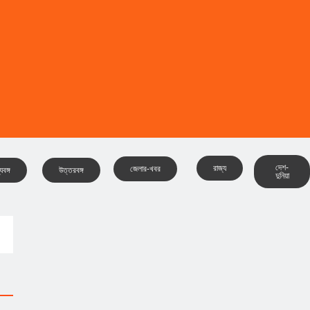
দেশ-
রাজ্য
জেলার-খবর
যবঙ্গ
উত্তরবঙ্গ
দুনিয়া