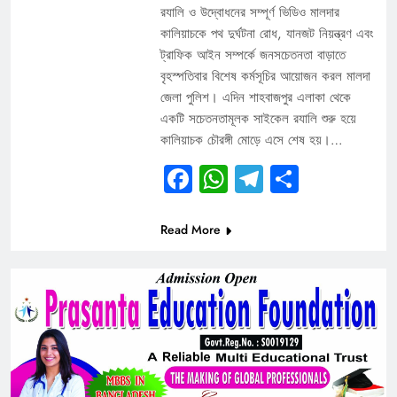
র‍যালি ও উদ্বোধনের সম্পূর্ণ ভিডিও মালদার
কালিয়াচকে পথ দুর্ঘটনা রোধ, যানজট নিয়ন্ত্রণ এবং
ট্রাফিক আইন সম্পর্কে জনসচেতনতা বাড়াতে
বৃহস্পতিবার বিশেষ কর্মসূচির আয়োজন করল মালদা
জেলা পুলিশ। এদিন শাহবাজপুর এলাকা থেকে
একটি সচেতনতামূলক সাইকেল র‍যালি শুরু হয়ে
কালিয়াচক চৌরঙ্গী মোড়ে এসে শেষ হয়।…
Facebook
WhatsApp
Telegram
Share
Read More