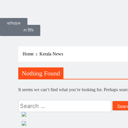
Admin
মালদা
দক্ষিণবঙ্গ
মধ্যবঙ্গ
উত্তরবঙ্গ
জেলার-
রাজ্য
অন্যান্য
কালিয়াচক
দেশ-
দুনিয়া
খবর
ডিজিটাল বেঙ্গল টিভি
Home
Kerala News
Nothing Found
It seems we can’t find what you’re looking for. Perhaps sear