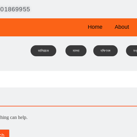
001869955
Home
About
কালিয়াচক
মালদা
দক্ষিণবঙ্গ
মধ্
ching can help.