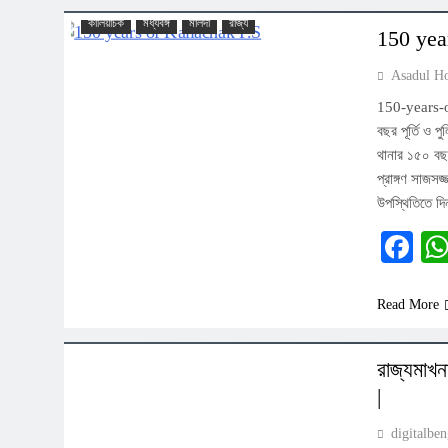
কালিয়াচক
মধ্যবঙ্গ
মালদা
রাজ্য
150 year
Asadul H
150-years-of-
বছর পূর্তি ও 
থানার ১৫০ বছর
প্রাঙ্গণ সাজসজ
উপস্থিতিতে দ
Fa
Read More
রাজ্য
রাজ্যমাখন
|
digitalbe