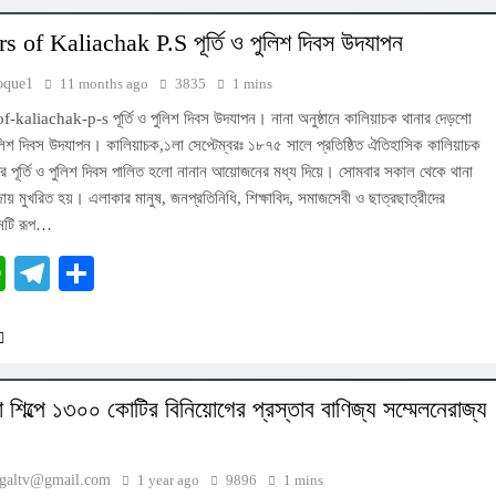
s of Kaliachak P.S পূর্তি ও পুলিশ দিবস উদযাপন
oque1
11 months ago
3835
1 mins
kaliachak-p-s পূর্তি ও পুলিশ দিবস উদযাপন। নানা অনুষ্ঠানে কালিয়াচক থানার দেড়শো
পুলিশ দিবস উদযাপন। কালিয়াচক,১লা সেপ্টেম্বরঃ ১৮৭৫ সালে প্রতিষ্ঠিত ঐতিহাসিক কালিয়াচক
 পূর্তি ও পুলিশ দিবস পালিত হলো নানান আয়োজনের মধ্য দিয়ে। সোমবার সকাল থেকে থানা
্জায় মুখরিত হয়। এলাকার মানুষ, জনপ্রতিনিধি, শিক্ষাবিদ, সমাজসেবী ও ছাত্রছাত্রীদের
িনটি রূপ…
cebook
WhatsApp
Telegram
Share
া শিল্পে ১৩০০ কোটির বিনিয়োগের প্রস্তাব বাণিজ্য সম্মেলনেরাজ্য
ngaltv@gmail.com
1 year ago
9896
1 mins