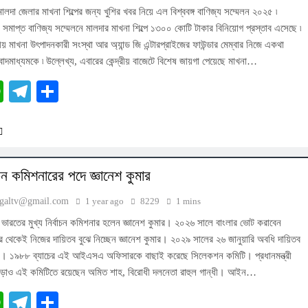
লদা জেলার মাখনা শিল্পের জন্য খুশির খবর নিয়ে এল বিশ্ববঙ্গ বাণিজ্য সম্মেলন ২০২৫ ৷
 সমাপ্ত বাণিজ্য সম্মেলনে মালদার মাখনা শিল্পে ১৩০০ কোটি টাকার বিনিয়োগ প্রস্তাব এসেছে ৷
ীয় মাখনা উৎপাদনকারী সংস্থা আর অ্যান্ড জি এন্টারপ্রাইজের ফাউন্ডার মেম্বার নিজে একথা
াদমাধ্যমকে ৷ উল্লেখ্য, এবারের কেন্দ্রীয় বাজেটে বিশেষ জায়গা পেয়েছে মাখনা…
cebook
WhatsApp
Telegram
Share
বাচন কমিশনারের পদে জ্ঞানেশ কুমার
ngaltv@gmail.com
1 year ago
8229
1 mins
ভারতের মুখ্য নির্বাচন কমিশনার হলেন জ্ঞানেশ কুমার। ২০২৬ সালে বাংলার ভোট করাবেন
র থেকেই নিজের দায়িতব বুঝে নিচ্ছেন জ্ঞানেশ কুমার। ২০২৯ সালের ২৬ জানুয়ারি অবধি দায়িতব
ি। ১৯৮৮ ব্যাচের এই আইএসএ অফিসারকে বাছাই করেছে সিলেকশন কমিটি। প্রধানমন্ত্রী
ি ছাড়াও এই কমিটিতে রয়েছেন অমিত শাহ, বিরোধী দলনেতা রাহুল গান্ধী। আইন…
cebook
WhatsApp
Telegram
Share