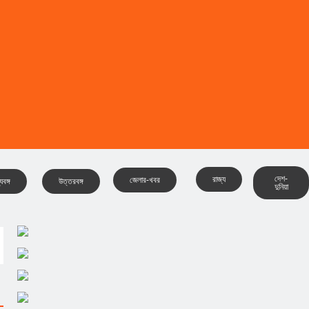
দেশ-
রাজ্য
জেলার-খবর
যবঙ্গ
উত্তরবঙ্গ
দুনিয়া