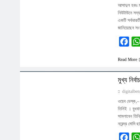
আসাদুল হকঃ মা
নিউটাউনে সদ্য
একটি সর্বভারত
জানিয়েছেন সংব
Fa
Read More
দেশ-দুনিয়া
মুখ্য নির্
digitalbe
ওয়েব ডেস্ক,– 
তিনিই । বুধবা
সামলাবেন তিন
নরেন্দ্র মোদ
Fa