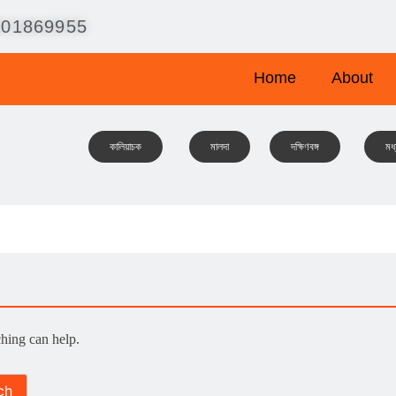
001869955
Home
About
কালিয়াচক
মালদা
দক্ষিণবঙ্গ
মধ্
ching can help.