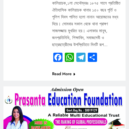
কালিয়াচক,১লা সেপ্টেম্বরঃ ১৮৭৫ সালে প্রতিষ্ঠিত
ঐতিহাসিক কালিয়াচক থানার ১৫০ বছর পূর্তি ও
পুলিশ দিবস পালিত হলো নানান আয়োজনের মধ্য
দিয়ে। সোমবার সকাল থেকে থানা প্রাঙ্গণ
সাজসজ্জায় মুখরিত হয়। এলাকার মানুষ,
জনপ্রতিনিধি, শিক্ষাবিদ, সমাজসেবী ও
ছাত্রছাত্রীদের উপস্থিতিতে দিনটি রূপ…
Facebook
WhatsApp
Telegram
Share
Read More