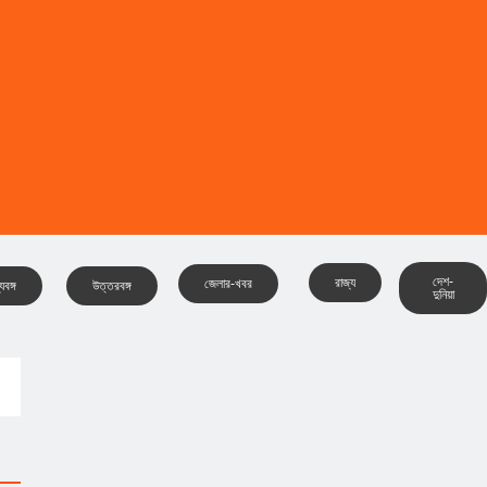
দেশ-
রাজ্য
জেলার-খবর
যবঙ্গ
উত্তরবঙ্গ
দুনিয়া