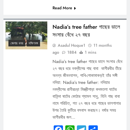
Read More
Nadia’s tree father গাছের ডালে
সংসার বেঁধে ২৭ বছর
জেলার খবর
দক্ষিণবঙ্গ
Asadul Hoque1
11 months
ago
1884
1 mins
Nadia’s tree father গাছের ডালে সংসার বেঁধে
২৭ বছর ধরে নবদ্বীপের গাছ বাবা ভাগীরথীর তীরে
অনন্য জীবনযাপন, পাখি-পোকামাকড়ই তাঁর সঙ্গী
নদিয়া: Nadia’s tree father: নদিয়ার
নবদ্বীপের রানীরচড়া মিস্ত্রীপাড়া কদমতলা ঘাটের
বাসিন্দা ষাটের কোঠার শ্যামল সাধু, যিনি গাছ বাবা
নামে পরিচিত, গত ২৭ বছর ধরে গাছের ডালপালার
উপর তৈরি কুটিরে বসবাস করছেন। বর্ষার সময়
ভাগীরথীর জল…