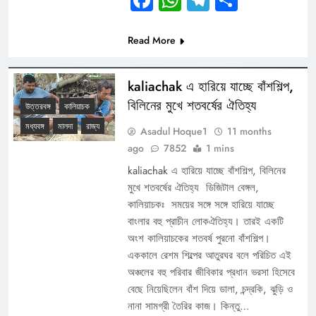
Facebook
WhatsApp
Telegram
Share
Read More
kaliachak এ হারিয়ে যাচ্ছে বাঁশশিল্প,
বিলিনের মুখে শতবর্ষের ঐতিহ্য
উত্তরবঙ্গ
কালিয়াচক
মধ্যবঙ্গ
মালদা
রাজ্য
Asadul Hoque1
11 months
ago
7852
1 mins
kaliachak এ হারিয়ে যাচ্ছে বাঁশশিল্প, বিলিনের
মুখে শতবর্ষের ঐতিহ্য ডিজিটাল বেঙ্গল,
কালিয়াচকঃ সময়ের সঙ্গে সঙ্গে হারিয়ে যাচ্ছে
বাংলার বহু প্রাচীন লোকঐতিহ্য। তারই একটি
অংশ কালিয়াচকের শতবর্ষ পুরনো বাঁশশিল্প।
এককালে রেশম শিল্পের আতুরঘর বলে পরিচিত এই
অঞ্চলের বহু পরিবার জীবিকার প্রধান ভরসা হিসেবে
বেছে নিয়েছিলেন বাঁশ দিয়ে ডালা, চন্দ্রকি, ঝুড়ি ও
নানা সামগ্রী তৈরির কাজ। কিন্তু…