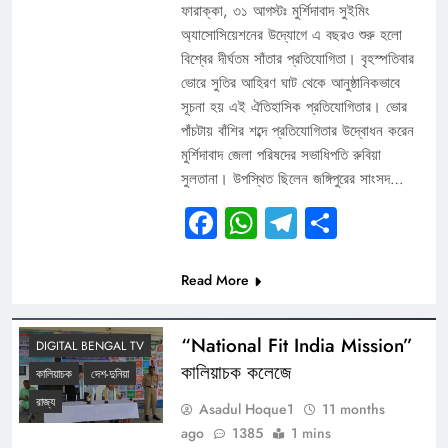
ফারাক্কা, ৩১ আগস্টঃ মুর্শিদাবাদ সুইমিং
অ্যাসোসিয়েশনের উদ্যোগে এ বছরও শুরু হলো
বিশ্বের দীর্ঘতম সাঁতার প্রতিযোগিতা। বৃহস্পতিবার
ভোরে সুতির আহিরণ ঘাট থেকে আনুষ্ঠানিকভাবে
সূচনা হয় এই ঐতিহাসিক প্রতিযোগিতার। ভোর
পাঁচটায় বাঁশির শব্দে প্রতিযোগিতার উদ্বোধন করেন
মুর্শিদাবাদ জেলা পরিষদের সভাধিপতি রুবিয়া
সুলতানা। উপস্থিত ছিলেন জঙ্গিপুরের সাংসদ…
Facebook
WhatsApp
Telegram
Share
Read More
“National Fit India Mission”
DIGITAL BENGAL TV
কালিয়াচক কলেজে
কালিয়াচক
দেশ-দুনিয়া
রাজ্য
Asadul Hoque1
11 months
ago
1385
1 mins